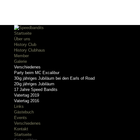
Startseite
Über uns
History Club
History Clubhaus
Member
Galerie
Verschiedenes
Party beim MC Excalibur
30ig jähriges Jubiläum bei den Earls of Road
20ig jähriges Jubiläum
17 Jahre Speed Bandits
Vatertag 2019
Vatertag 2016
Links
Gästebuch
Events
Verschiedenes
Kontakt
Startseite