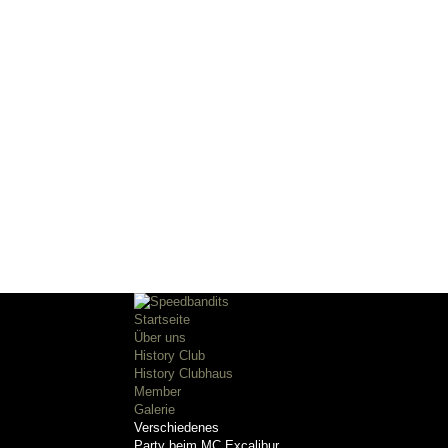
Startseite
Über uns
History Club
History Clubhaus
Member
Galerie
Verschiedenes
Party beim MC Excalibur