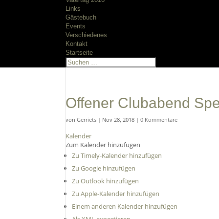
Links
Gästebuch
Events
Verschiedenes
Kontakt
Startseite
Offener Clubabend Spe
von
Gerriets
|
Nov 28, 2018
|
0 Kommentare
Kalender
Zum Kalender hinzufügen
Zu Timely-Kalender hinzufügen
Zu Google hinzufügen
Zu Outlook hinzufügen
Zu Apple-Kalender hinzufügen
Einem anderen Kalender hinzufügen